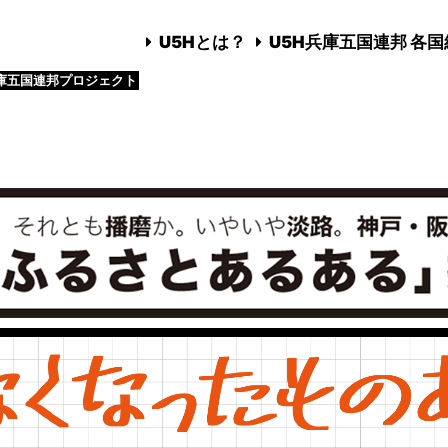
U5Hとは？
U5H兵庫五国連邦 各
庫五国連邦プロジェクト