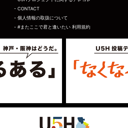
- CONTACT
- 個人情報の取扱について
- #またここで君と逢いたい 利用規約