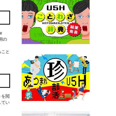
e
用の
ること
トを閲
してい
。