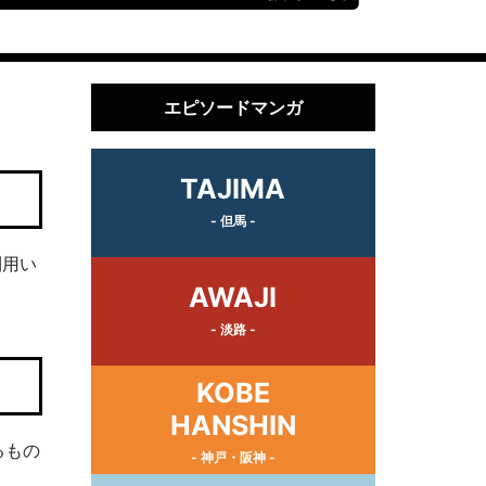
エピソードマンガ
TAJIMA
- 但馬 -
利用い
AWAJI
- 淡路 -
KOBE
HANSHIN
るもの
- 神戸・阪神 -