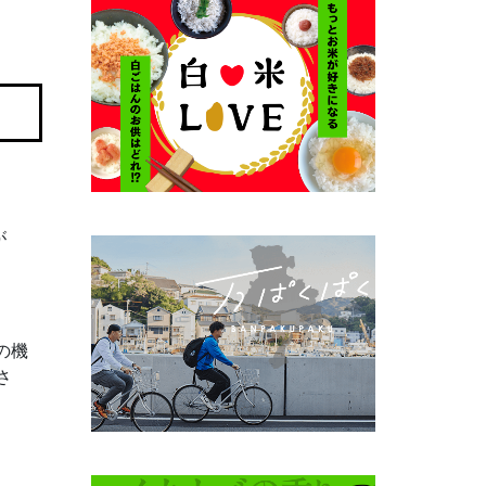
が
の機
さ