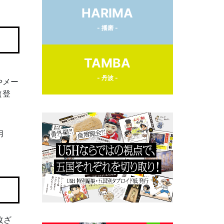
HARIMA
- 播磨 -
TAMBA
- 丹波 -
やメー
（登
用
改ざ