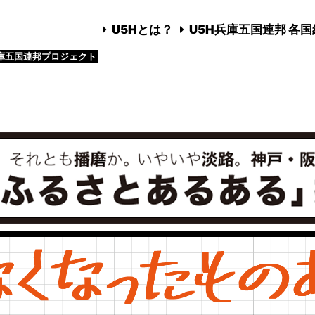
U5Hとは？
U5H兵庫五国連邦 各
庫五国連邦プロジェクト