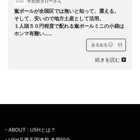
宇呂田タローさん
kobe
鴬ボールが全国区では無いと知って、震える。
そして、安いので地方土産として活用。
１人頭５０円程度で配れる鴬ボールミニの小袋は
ホンマ有難い……
11
あるある
続きを読む
- ABOUT : U5Hとは？
- U5H兵庫五国連邦 各国紹介