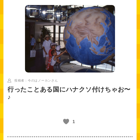
投稿者：今のはノーカン
さん
行ったことある国にハナクソ付けちゃお〜
♪
1