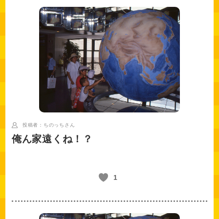
投稿者：ちのっち
さん
俺ん家遠くね！？
1