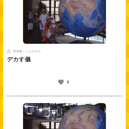
投稿者：こんち
さん
デカす儀
8