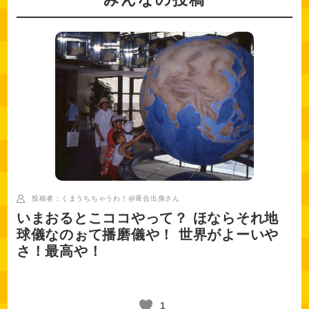
投稿者：くまうちちゃうわ！@葺合出身
さん
いまおるとこココやって？ ほならそれ地
球儀なのぉて播磨儀や！ 世界がよーいや
さ！最高や！
1