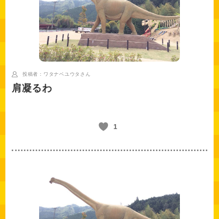
投稿者：ワタナベユウタ
さん
肩凝るわ
1