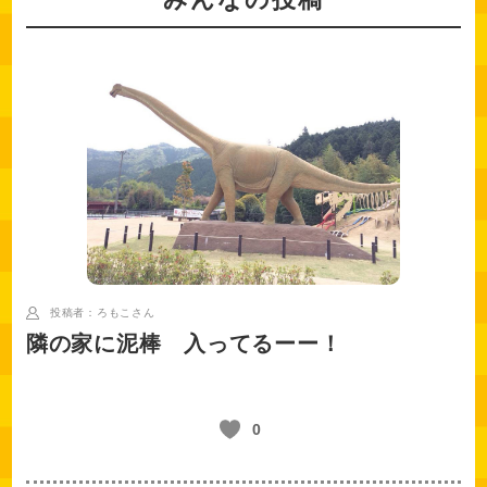
投稿者：ろもこ
さん
隣の家に泥棒 入ってるーー！
0