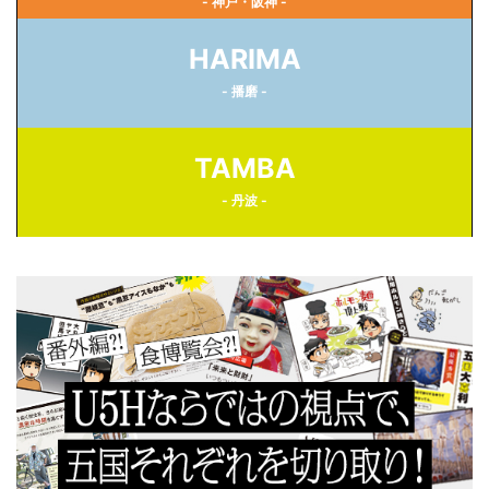
- 神戸・阪神 -
HARIMA
- 播磨 -
TAMBA
- 丹波 -