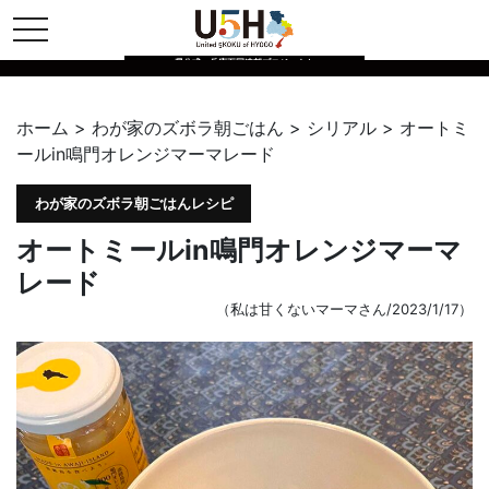
toggle navigation
県公式・兵庫五国連邦プロジェクト
ホーム
>
わが家のズボラ朝ごはん
>
シリアル
>
オートミ
ールin鳴門オレンジマーマレード
わが家のズボラ朝ごはんレシピ
オートミールin鳴門オレンジマーマ
レード
（私は甘くないマーマさん/2023/1/17）