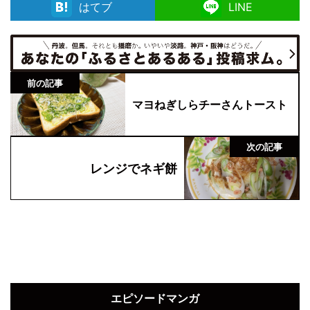
facebook
はてブ
LINE
前の記事
マヨねぎしらチーさんトースト
次の記事
レンジでネギ餅
エピソードマンガ