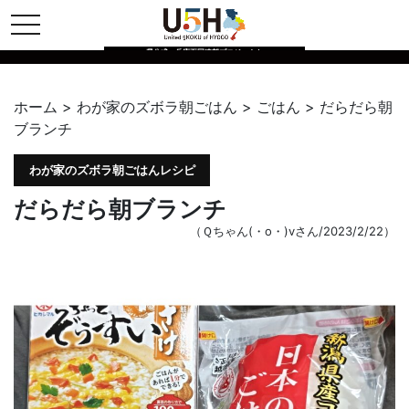
toggle navigation
県公式・兵庫五国連邦プロジェクト
ホーム
>
わが家のズボラ朝ごはん
>
ごはん
>
だらだら朝
ブランチ
わが家のズボラ朝ごはんレシピ
だらだら朝ブランチ
（Ｑちゃん(・o・)vさん/2023/2/22）