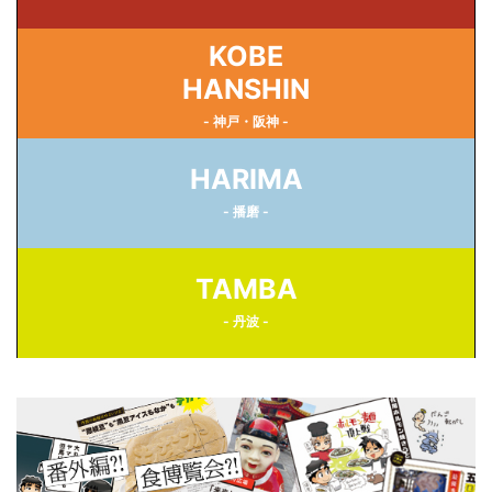
KOBE
HANSHIN
- 神戸・阪神 -
HARIMA
- 播磨 -
TAMBA
- 丹波 -