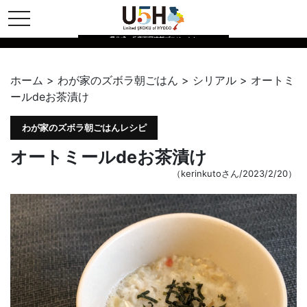
toggle navigation
県公式・兵庫五国連邦プロジェクト
ホーム
>
わが家のズボラ朝ごはん
>
シリアル
>
オートミ
ールdeお茶漬け
わが家のズボラ朝ごはんレシピ
オートミールdeお茶漬け
（kerinkutoさん/2023/2/20）