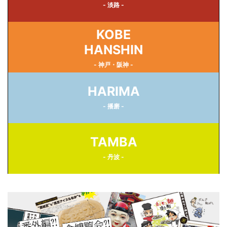
- 淡路 -
KOBE
HANSHIN
- 神戸・阪神 -
HARIMA
- 播磨 -
TAMBA
- 丹波 -