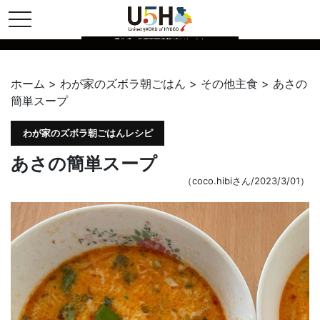
toggle navigation
県公式・兵庫五国連邦プロジェクト
ホーム
>
わが家のズボラ朝ごはん
>
その他主食
>
あさの
簡単スープ
わが家のズボラ朝ごはんレシピ
あさの簡単スープ
（coco.hibiさん/2023/3/01）