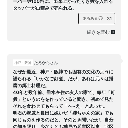
ーパーや100均に、出来上がったくぎ煮を入れる
タッパーが山積みで売られる。
31
あるある
続きを読む
たろからさん
神戸・阪神
なぜか最近、神戸・阪神でも固有の文化のように
語られる「いかなご釘煮」だが、あれは元々は播
磨の郷土料理だ。
40年と数年前、垂水在住の友人の家で、毎年「釘
煮」というのをを作っていると聞き、初めて見た
それを食わせてもらって「へ~え」と思った。
明石の親戚と長田に嫁いだ「姉ちゃんの家」でも
同じものを作るのだと、そのとき聞いたが、自分
の知る限り、少なくとも神戸の兵庫区以東、北区