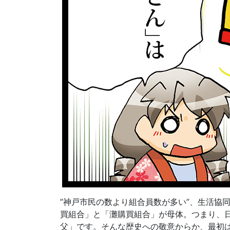
”神戸市民の数より組合員数が多い”、生活協
買組合」と「灘購買組合」が母体。つまり、
父」です。そんな歴史への敬意からか、最初