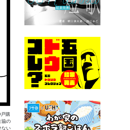
神戸購
生協の
けない