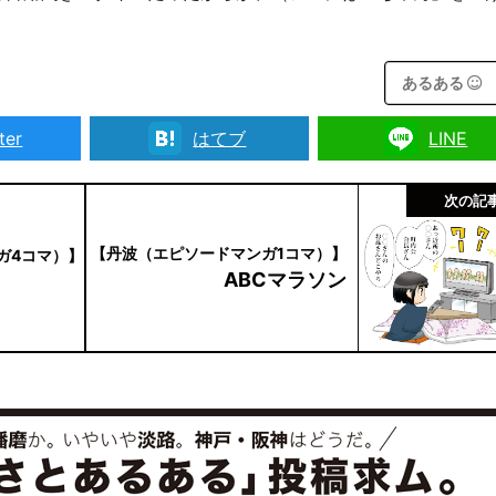
あるある
ter
はてブ
LINE
次の記
【丹波（エピソードマンガ1コマ）】
ガ4コマ）】
ABCマラソン