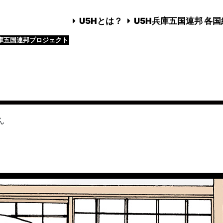
U5Hとは？
U5H兵庫五国連邦 各
庫五国連邦プロジェクト
ん