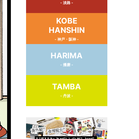
- 淡路 -
KOBE
HANSHIN
- 神戸・阪神 -
HARIMA
- 播磨 -
TAMBA
- 丹波 -