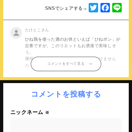
T
F
Li
SNSでシェアする→
wi
a
n
tt
c
e
たけとこさん
er
e
ひね鶏を使った酒のお供といえば「ひねポン」が
b
定番ですが、このリエットもお洒落で美味しそ
o
う。
播州人としては押さえておかないといけません
o
コメントをすべて見る
ね！
k
コメントを投稿する
ニックネーム
※