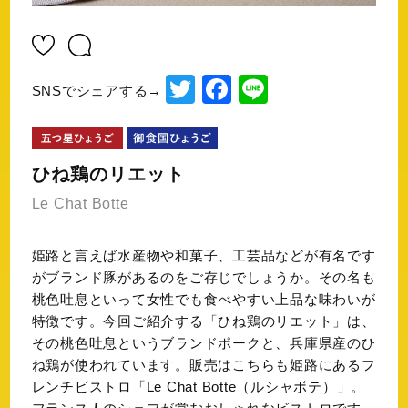
T
F
Li
SNSでシェアする→
wi
a
n
tt
c
e
er
e
ひね鶏のリエット
b
Le Chat Botte
o
姫路と言えば水産物や和菓子、工芸品などが有名です
o
がブランド豚があるのをご存じでしょうか。その名も
k
桃色吐息といって女性でも食べやすい上品な味わいが
特徴です。今回ご紹介する「ひね鶏のリエット」は、
その桃色吐息というブランドポークと、兵庫県産のひ
ね鶏が使われています。販売はこちらも姫路にあるフ
レンチビストロ「Le Chat Botte（ルシャボテ）」。