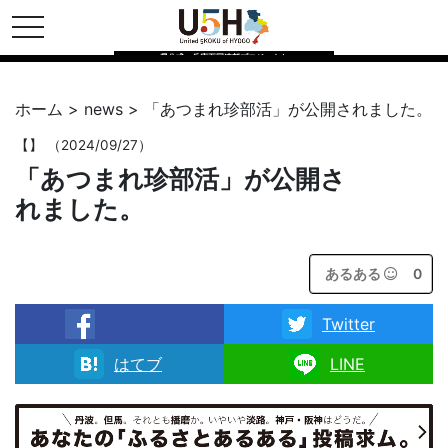
toggle navigation
県公式・兵庫五国連邦プロジェクト
ホーム
>
news
>
「あつまれ珍部活」が公開されました。
【
】 （2024/09/27）
「あつまれ珍部活」が公開さ
れました。
あるある
0
Twitter
facebook
はてブ
LINE