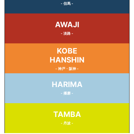
- 但馬 -
AWAJI
- 淡路 -
KOBE
HANSHIN
- 神戸・阪神 -
HARIMA
- 播磨 -
TAMBA
- 丹波 -