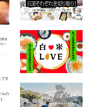
営業自
にもい
たです
ールの
け