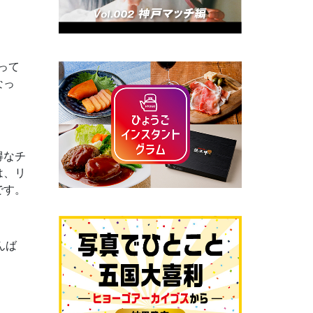
って
なっ
得なチ
は、リ
です。
んば