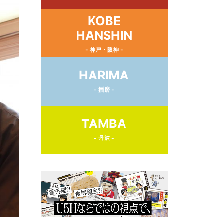
KOBE
HANSHIN
- 神戸・阪神 -
HARIMA
- 播磨 -
TAMBA
- 丹波 -