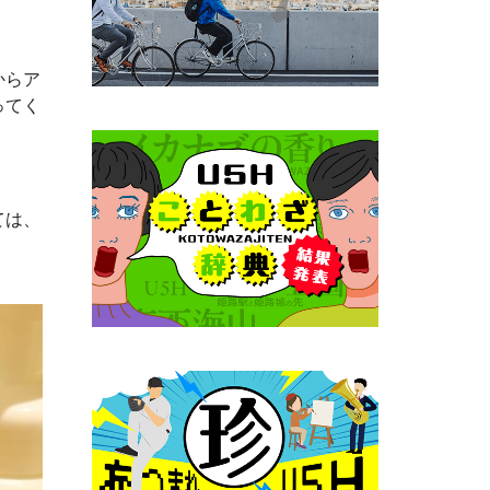
からア
ってく
ては、