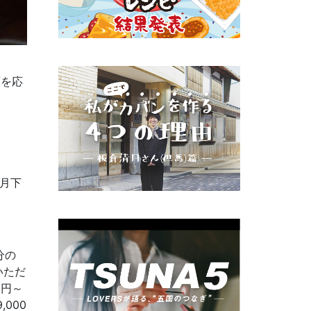
店を応
月下
分の
いただ
0円～
000