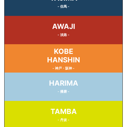
- 但馬 -
AWAJI
- 淡路 -
KOBE
HANSHIN
- 神戸・阪神 -
HARIMA
- 播磨 -
TAMBA
- 丹波 -