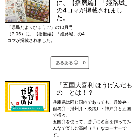
に、【播磨編】「姫路城」
の4コマが掲載されまし
た。
「県民だよりひょうご」の10月号
（P.06）に、【播磨編】「姫路城」の4
コマが掲載されました。
あるある
0
「五国大喜利 ほうげんだも
の」とは！？
兵庫県は同じ国内であっても、丹波弁・
但馬弁・播州弁・淡路弁・神戸弁と五国
で様々。
五国弁を使って、勝手に名言を作ってみ
んなで楽しむ高尚（？）なコーナーで
す。