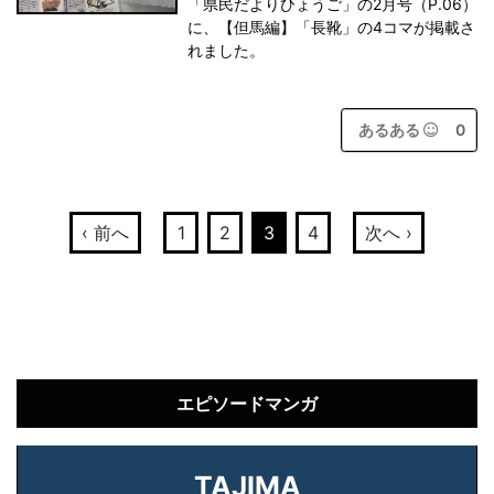
「県民だよりひょうご」の2月号（P.06）
に、【但馬編】「長靴」の4コマが掲載さ
れました。
あるある
0
‹ 前へ
1
2
3
4
次へ ›
エピソードマンガ
TAJIMA