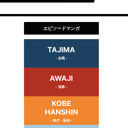
エピソードマンガ
TAJIMA
- 但馬 -
AWAJI
- 淡路 -
KOBE
HANSHIN
- 神戸・阪神 -