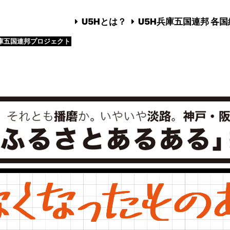
U5Hとは？
U5H兵庫五国連邦 各
庫五国連邦プロジェクト