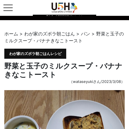
toggle navigation
県公式・兵庫五国連邦プロジェクト
ホーム
>
わが家のズボラ朝ごはん
>
パン
>
野菜と玉子の
ミルクスープ・バナナきなこトースト
わが家のズボラ朝ごはんレシピ
野菜と玉子のミルクスープ・バナナ
きなこトースト
（wataseyukiさん/2023/3/08）