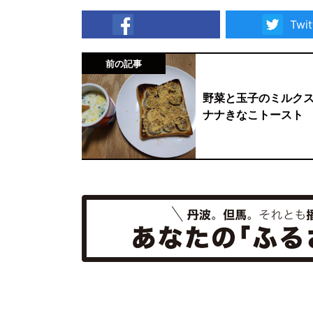
Twit
facebook
前の記事
野菜と玉子のミルク
ナナきなこトースト