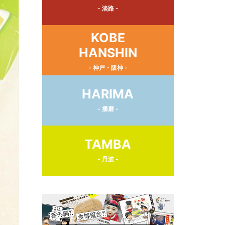
- 淡路 -
KOBE
HANSHIN
- 神戸・阪神 -
HARIMA
- 播磨 -
TAMBA
- 丹波 -