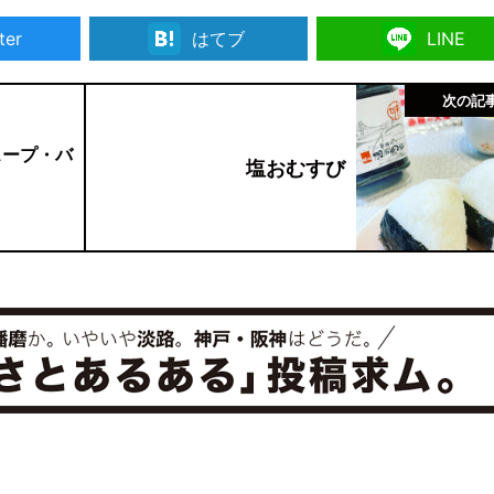
ter
はてブ
LINE
次の記
スープ・バ
塩おむすび