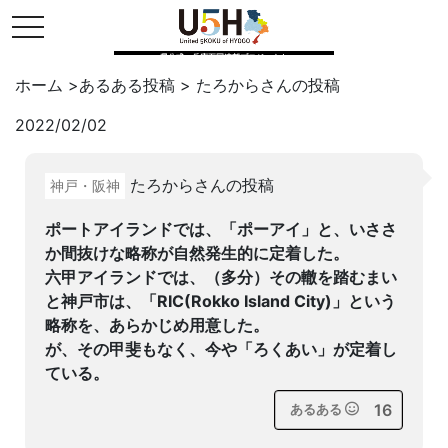
toggle navigation
県公式・兵庫五国連邦プロジェクト
ホーム
>
あるある投稿
>
たろから
さんの投稿
2022/02/02
Twitter
はてブ
LINE
たろからさんの投稿
神戸・阪神
facebook
ポートアイランドでは、「ポーアイ」と、いささ
か間抜けな略称が自然発生的に定着した。
六甲アイランドでは、（多分）その轍を踏むまい
と神戸市は、「RIC(Rokko Island City)」という
略称を、あらかじめ用意した。
が、その甲斐もなく、今や「ろくあい」が定着し
ている。
16
あるある