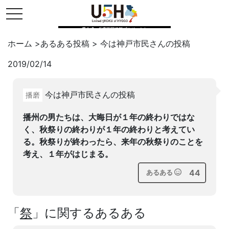
toggle navigation
県公式・兵庫五国連邦プロジェクト
ホーム
>
あるある投稿
>
今は神戸市民
さんの投稿
2019/02/14
Twitter
はてブ
LINE
今は神戸市民さんの投稿
播磨
facebook
播州の男たちは、大晦日が１年の終わりではな
く、秋祭りの終わりが１年の終わりと考えてい
る。秋祭りが終わったら、来年の秋祭りのことを
考え、１年がはじまる。
44
あるある
「
祭
」に関するあるある