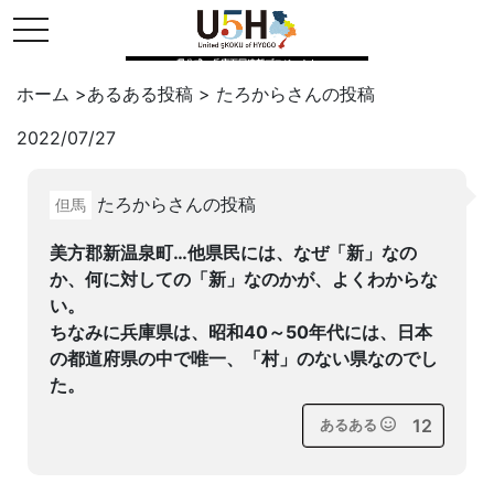
toggle navigation
県公式・兵庫五国連邦プロジェクト
ホーム
>
あるある投稿
>
たろから
さんの投稿
2022/07/27
Twitter
はてブ
LINE
たろからさんの投稿
但馬
facebook
美方郡新温泉町…他県民には、なぜ「新」なの
か、何に対しての「新」なのかが、よくわからな
い。
ちなみに兵庫県は、昭和40～50年代には、日本
の都道府県の中で唯一、「村」のない県なのでし
た。
12
あるある