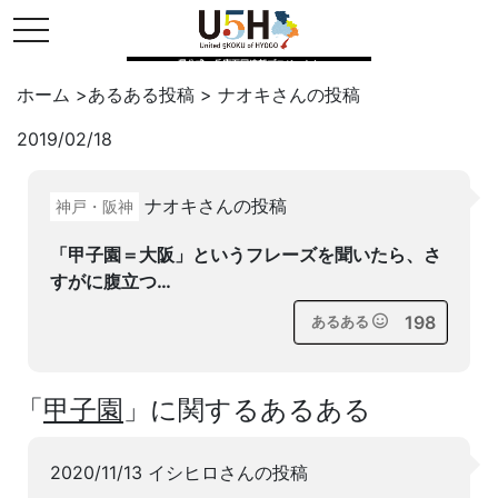
toggle navigation
県公式・兵庫五国連邦プロジェクト
ホーム
>
あるある投稿
>
ナオキ
さんの投稿
2019/02/18
Twitter
はてブ
LINE
ナオキさんの投稿
神戸・阪神
facebook
「甲子園＝大阪」というフレーズを聞いたら、さ
すがに腹立つ…
198
あるある
「
甲子園
」に関するあるある
2020/11/13 イシヒロさんの投稿