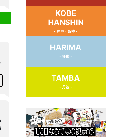
KOBE
HANSHIN
- 神戸・阪神 -
HARIMA
- 播磨 -
べ
TAMBA
- 丹波 -
の
強