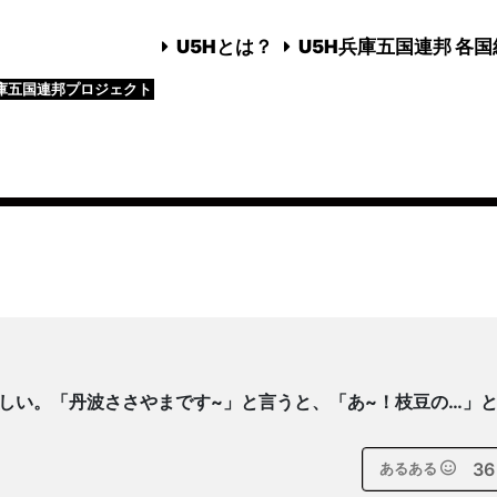
U5Hとは？
U5H兵庫五国連邦 各
庫五国連邦プロジェクト
しい。「丹波ささやまです~」と言うと、「あ~！枝豆の…」
36
あるある