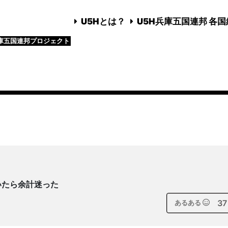
U5Hとは？
U5H兵庫五国連邦 各
庫五国連邦プロジェクト
いたら余計迷った
37
あるある