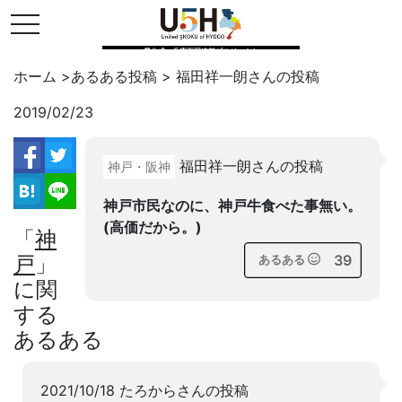
toggle navigation
県公式・兵庫五国連邦プロジェクト
ホーム
>
あるある投稿
>
福田祥一朗
さんの投稿
2019/02/23
Twitter
福田祥一朗さんの投稿
神戸・阪神
facebook
はてブ
LINE
神戸市民なのに、神戸牛食べた事無い。
(高価だから。)
「
神
戸
」
39
あるある
に関
する
あるある
2021/10/18 たろからさんの投稿