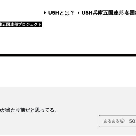
U5Hとは？
U5H兵庫五国連邦 各
庫五国連邦プロジェクト
のが当たり前だと思ってる。
50
あるある