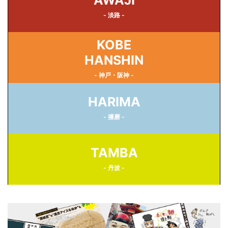
AWAJI
- 淡路 -
KOBE
HANSHIN
- 神戸・阪神 -
HARIMA
- 播磨 -
TAMBA
- 丹波 -