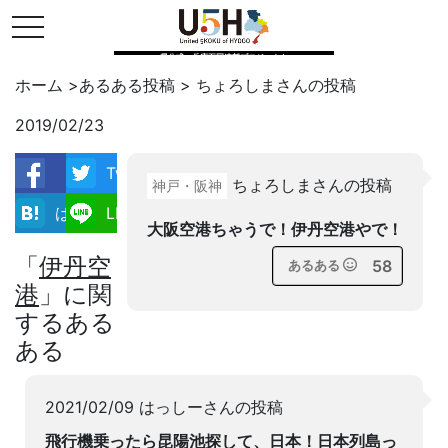
toggle navigation
県公式・兵庫五国連邦プロジェクト
ホーム
>
あるある投稿
>
ちょろしま
さんの投稿
2019/02/23
Twitter
ちょろしまさんの投稿
神戸・阪神
facebook
はてブ
LINE
大阪空港ちゃうで！伊丹空港やで！
「
伊丹空
58
あるある
港
」に関
するある
ある
2021/02/09 はっしーさんの投稿
飛行機乗ったら昆陽池探して、日本！日本列島っ