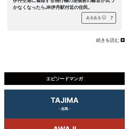
伊丹空港に着陸する飛行機の逆噴射の騒音が気づ
かなくなったらJR伊丹駅付近の住民。
7
あるある
続きを読む
エピソードマンガ
TAJIMA
- 但馬 -