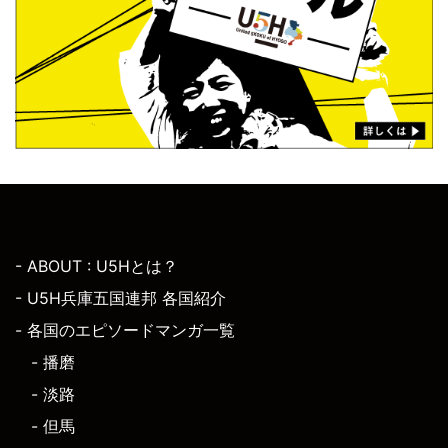
- ABOUT : U5Hとは？
- U5H兵庫五国連邦 各国紹介
- 各国のエピソードマンガ一覧
- 播磨
- 淡路
- 但馬