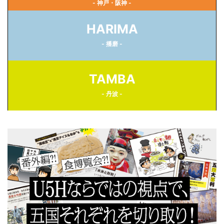
- 神戸・阪神 -
HARIMA
- 播磨 -
TAMBA
- 丹波 -