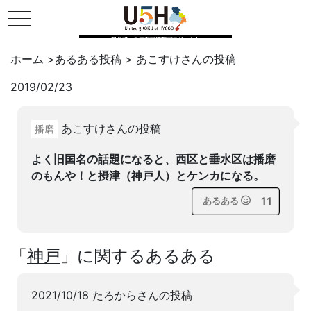
toggle navigation
県公式・兵庫五国連邦プロジェクト
ホーム
>
あるある投稿
>
あこすけ
さんの投稿
2019/02/23
Twitter
はてブ
LINE
あこすけさんの投稿
播磨
facebook
よく旧国名の話題になると、西区と垂水区は播磨
のもんや！と摂津（神戸人）とケンカになる。
11
あるある
「
神戸
」に関するあるある
2021/10/18 たろからさんの投稿