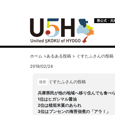
県公式・兵
ホーム
>
あるある投稿
>
ぐすたふ
さんの投稿
2019/02/24
ぐすたふさんの投稿
播磨
兵庫県民が他の地域へ移り住んでも食べら
1位はヒガシマル醤油
2位は植垣米菓のあられ
3位はブンセンの海苔佃煮の「アラ！」