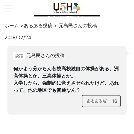
toggle navigation
県公式・兵庫五国連邦プロジェクト
ホーム
>
あるある投稿
>
元島民
さんの投稿
2019/02/24
Twitter
はてブ
LINE
元島民さんの投稿
淡路
facebook
何かよう分からん各校高校独自の体操がある。洲
高体操とか、三高体操とか。
入学したら、強制的に覚えさせられたけど、あれ
って、他の地区でも普通なん？
16
あるある