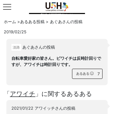
toggle navigation
県公式・兵庫五国連邦プロジェクト
ホーム
>
あるある投稿
>
あぐあ
さんの投稿
2019/02/25
Twitter
はてブ
LINE
あぐあさんの投稿
淡路
facebook
自転車愛好家の皆さん。ビワイチは反時計回りで
すが、アワイチは時計回りです。
7
あるある
「
アワイチ
」に関するあるある
2021/01/22 アワイッチさんの投稿