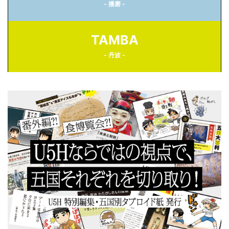
- 播磨 -
TAMBA
- 丹波 -