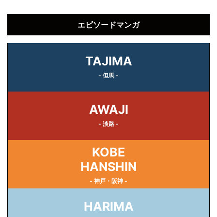
エピソードマンガ
TAJIMA
- 但馬 -
AWAJI
- 淡路 -
KOBE
HANSHIN
- 神戸・阪神 -
HARIMA