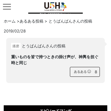
toggle navigation
県公式・兵庫五国連邦プロジェクト
ホーム
>
あるある投稿
>
とうばんばん
さんの投稿
2019/02/28
Twitter
はてブ
LINE
とうばんばんさんの投稿
播磨
facebook
重いものを皆で持つときの掛け声が、神輿を担ぐ
時と同じ
8
あるある
エピソードマンガ