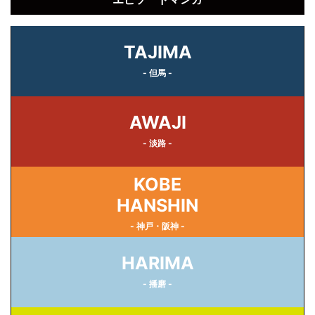
TAJIMA
- 但馬 -
AWAJI
- 淡路 -
KOBE
HANSHIN
- 神戸・阪神 -
HARIMA
- 播磨 -