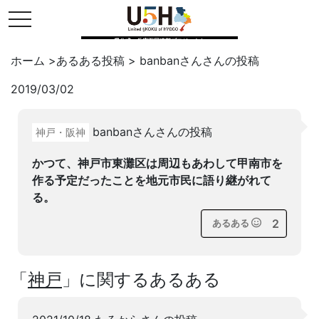
toggle navigation
県公式・兵庫五国連邦プロジェクト
ホーム
>
あるある投稿
>
banbanさん
さんの投稿
2019/03/02
Twitter
はてブ
LINE
banbanさんさんの投稿
神戸・阪神
facebook
かつて、神戸市東灘区は周辺もあわして甲南市を
作る予定だったことを地元市民に語り継がれて
る。
2
あるある
「
神戸
」に関するあるある