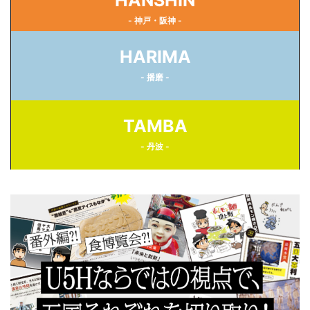
HANSHIN
- 神戸・阪神 -
HARIMA
- 播磨 -
TAMBA
- 丹波 -