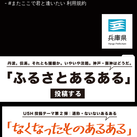
- #またここで君と逢いたい 利用規約