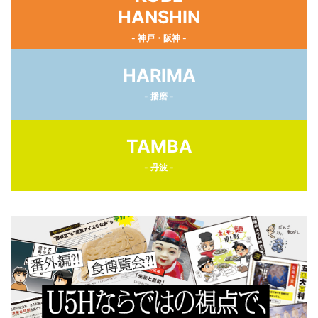
HANSHIN
- 神戸・阪神 -
HARIMA
- 播磨 -
TAMBA
- 丹波 -