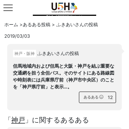
toggle navigation
県公式・兵庫五国連邦プロジェクト
ホーム
>
あるある投稿
>
ふきあい
さんの投稿
2019/03/03
Twitter
はてブ
LINE
ふきあいさんの投稿
神戸・阪神
facebook
但馬地域内および但馬と大阪・神戸を結ぶ重要な
交通網を担う全但バス。そのサイトにある路線図
や時刻表には兵庫県庁前（神戸市中央区）のこと
を「神戸県庁前」と表示…。
12
あるある
「
神戸
」に関するあるある