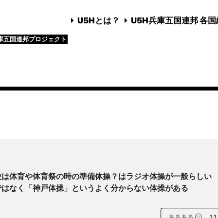
U5Hとは？
U5H兵庫五国連邦 各
庫五国連邦プロジェクト
校は体育や体育祭の時の準備体操？はラジオ体操が一般らしい
ではなく「神戸体操」というよく分からない体操がある
11
あるある