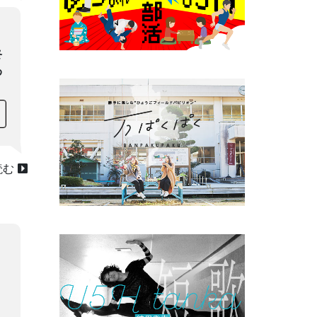
終
わ
読む