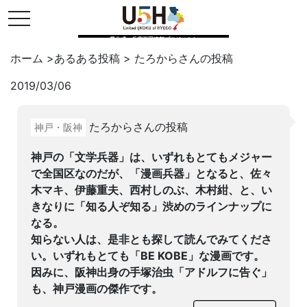
toggle navigation
県公式・兵庫五国連邦プロジェクト
ホーム
>
あるある投稿
>
たろから
さんの投稿
2019/03/06
Twitter
はてブ
LINE
たろからさんの投稿
神戸・阪神
facebook
神戸の「文学兵器」は、いずれもとてもメジャー
で全国区なのだが、「漫画兵器」となると、佐々
木マキ、伊藤重夫、西村しのぶ、木村紺、と、い
きなりに「知る人ぞ知る」渋めのラインナップに
なる。
知らない人は、是非とも探して読んでみてくださ
い。いずれもとても「BE KOBE」な漫画です。
因みに、阪神出身の手塚治虫「アドルフに告ぐ」
も、神戸漫画の傑作です。