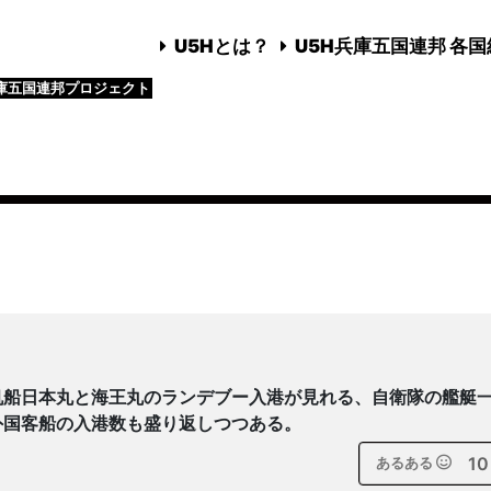
U5Hとは？
U5H兵庫五国連邦 各
庫五国連邦プロジェクト
帆船日本丸と海王丸のランデブー入港が見れる、自衛隊の艦艇
外国客船の入港数も盛り返しつつある。
10
あるある