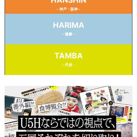
HANSHIN
- 神戸・阪神 -
HARIMA
- 播磨 -
TAMBA
- 丹波 -