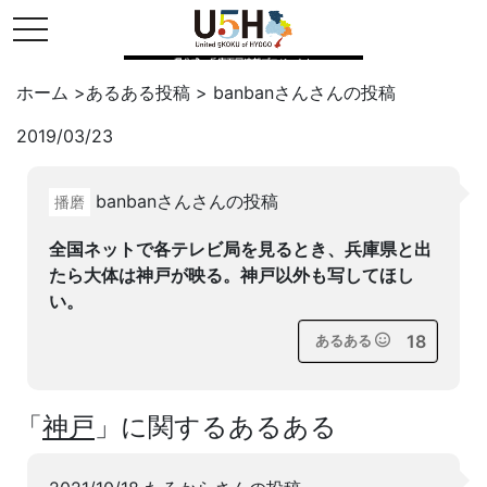
toggle navigation
県公式・兵庫五国連邦プロジェクト
ホーム
>
あるある投稿
>
banbanさん
さんの投稿
2019/03/23
Twitter
はてブ
LINE
banbanさんさんの投稿
播磨
facebook
全国ネットで各テレビ局を見るとき、兵庫県と出
たら大体は神戸が映る。神戸以外も写してほし
い。
18
あるある
「
神戸
」に関するあるある