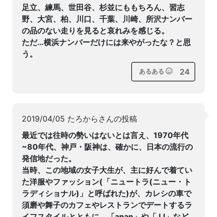
足立、練馬、世田谷、杉並にももちろん、習志
野、大宮、柏、川口、千葉、川崎、所沢ナンバー
の品のない走りを見ると哀れみを感じる。
ただ…横浜ナンバーだけには来やがったな？と思
う。
24
あるある
2019/04/05 たろからさんの投稿
最近では往時の勢いはないとは言え、1970年代
~80年代、神戸・阪神は、確かに、日本の流行の
発信地だった。
当時、この地域の女子大生が、主に好んで着てい
た洋服やファッション(「ニュートラ(ニュー・ト
ラディショナル)」と呼ばれた)が、カレシの車で
須磨や舞子のカフェやレストランでデートするラ
イフスタイルとともに、「anan」や「JJ」など