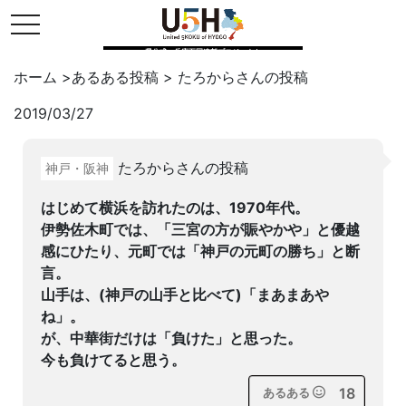
toggle navigation
県公式・兵庫五国連邦プロジェクト
ホーム
>
あるある投稿
>
たろから
さんの投稿
2019/03/27
Twitter
はてブ
LINE
たろからさんの投稿
神戸・阪神
facebook
はじめて横浜を訪れたのは、1970年代。
伊勢佐木町では、「三宮の方が賑やかや」と優越
感にひたり、元町では「神戸の元町の勝ち」と断
言。
山手は、(神戸の山手と比べて)「まあまあや
ね」。
が、中華街だけは「負けた」と思った。
今も負けてると思う。
18
あるある