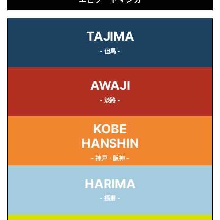
TAJIMA
- 但馬 -
AWAJI
- 淡路 -
KOBE
HANSHIN
- 神戸・阪神 -
HARIMA
- 播磨 -