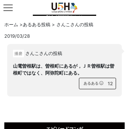
toggle navigation
県公式・兵庫五国連邦プロジェクト
ホーム
>
あるある投稿
>
さんこ
さんの投稿
2019/03/28
Twitter
はてブ
LINE
さんこさんの投稿
播磨
facebook
山電曽根駅は、曽根町にあるが，ＪＲ曽根駅は曽
根町ではなく、阿弥陀町にある。
12
あるある
エピソードマンガ