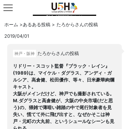
toggle navigation
県公式・兵庫五国連邦プロジェクト
ホーム
>
あるある投稿
>
たろから
さんの投稿
2019/04/01
Twitter
はてブ
LINE
たろからさんの投稿
神戸・阪神
facebook
リドリー・スコット監督『ブラック・レイン』
(1989)は、マイケル・ダグラス、アンディ・ガ
ルシア、高倉健、松田優作、等々、日米豪華絢爛
キャスト。
大阪がメインだけど、神戸でも撮影されている。
M.ダグラスと高倉健が、大阪の中央市場(だと思
う)の、猥雑で薄暗い雑踏の中で尾行対象者を見
失い、慌てて外に飛び出すと、なぜかそこは神
戸・元町の大丸前、というシュールなシーンも見
られる。