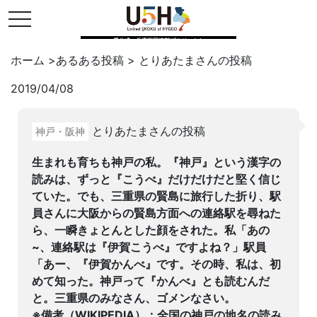
toggle navigation
県公式・兵庫五国連邦プロジェクト
ホーム
>
あるある投稿
>
とりあたま
さんの投稿
2019/04/08
Twitter
はてブ
LINE
とりあたまさんの投稿
神戸・阪神
facebook
生まれも育ちも神戸の私。『神戸』という漢字の
読みは、ずっと『こうべ』だけだけだと堅く信じ
ていた。でも、三重県の賢島に旅行した折り、駅
員さんに大阪からの賢島方面への連絡駅を尋ねた
ら、一瞬きょとんとした顔をされた。私「あの
~、連絡駅は『伊賀こうべ』ですよね？」駅員
「あー、『伊賀かんべ』です。その時、私は、初
めて知った。神戸って『かんべ』とも読むんだ
と。三重県のみなさん、ゴメンなさい。
※備考（WIKIPEDIA）：全国の神戸の地名の読み