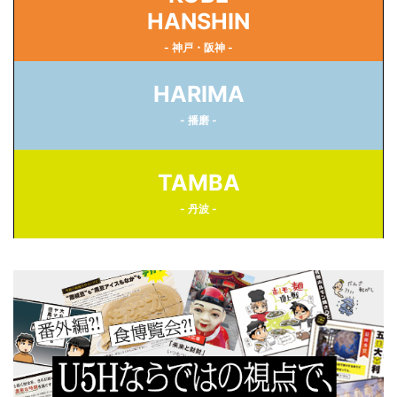
HANSHIN
- 神戸・阪神 -
HARIMA
- 播磨 -
TAMBA
- 丹波 -