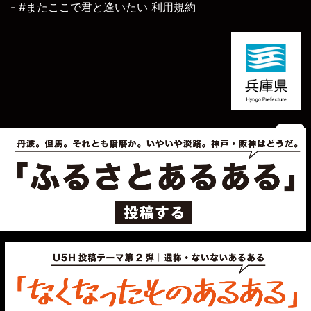
- #またここで君と逢いたい 利用規約