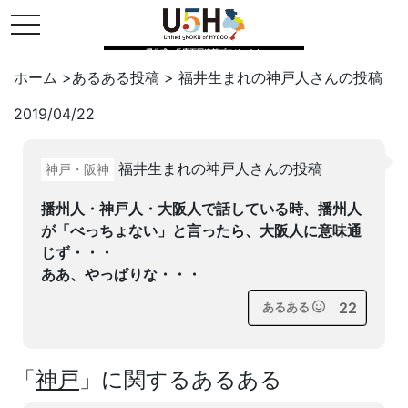
toggle navigation
県公式・兵庫五国連邦プロジェクト
ホーム
>
あるある投稿
>
福井生まれの神戸人
さんの投稿
2019/04/22
Twitter
はてブ
LINE
福井生まれの神戸人さんの投稿
神戸・阪神
facebook
播州人・神戸人・大阪人で話している時、播州人
が「べっちょない」と言ったら、大阪人に意味通
じず・・・
ああ、やっぱりな・・・
22
あるある
「
神戸
」に関するあるある