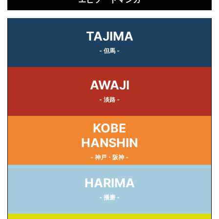
TAJIMA
- 但馬 -
AWAJI
- 淡路 -
KOBE
HANSHIN
- 神戸・阪神 -
HARIMA
- 播磨 -