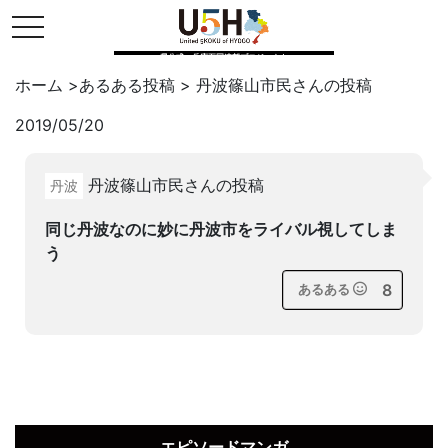
toggle navigation
県公式・兵庫五国連邦プロジェクト
ホーム
>
あるある投稿
>
丹波篠山市民
さんの投稿
2019/05/20
Twitter
はてブ
LINE
丹波篠山市民さんの投稿
丹波
facebook
同じ丹波なのに妙に丹波市をライバル視してしま
う
8
あるある
エピソードマンガ