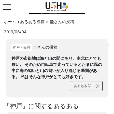
toggle navigation
県公式・兵庫五国連邦プロジェクト
ホーム
>
あるある投稿
>
圭
さんの投稿
2019/06/04
Twitter
はてブ
LINE
圭さんの投稿
神戸・阪神
facebook
神戸の市街地は海と山の間にあり、南北にとても
狭い。 そのため自転車で走っているとたまに風の
中に海の匂いと山の匂いが入り混じる瞬間があ
る。 私はそんな神戸がとても好きです。
31
あるある
「
神戸
」に関するあるある