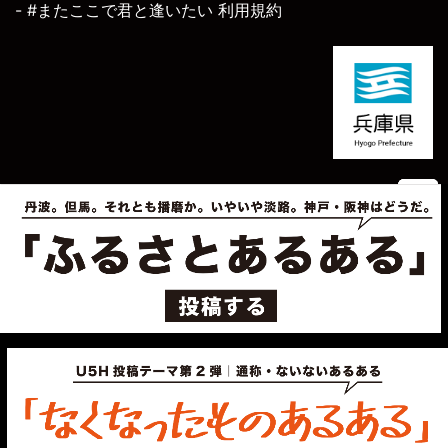
- #またここで君と逢いたい 利用規約