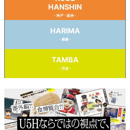
HANSHIN
- 神戸・阪神 -
HARIMA
- 播磨 -
TAMBA
- 丹波 -