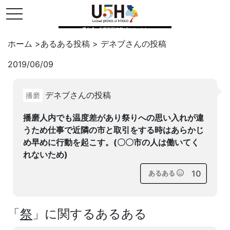
toggle navigation
県公式・兵庫五国連邦プロジェクト
ホーム
>
あるある投稿
>
デネブ
さんの投稿
2019/06/09
Twitter
はてブ
LINE
デネブさんの投稿
播磨
facebook
播磨人内でも温度差があり祭りへの思い入れが違
うため仕事で近隣の市と取引をする時はあらかじ
め早めに行動を起こす。(〇〇市の人は働いてく
れないため)
10
あるある
「
祭
」に関するあるある