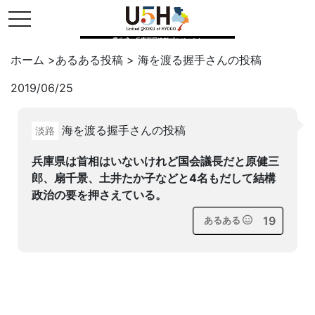
toggle navigation
県公式・兵庫五国連邦プロジェクト
ホーム
>
あるある投稿
>
海を渡る握手
さんの投稿
2019/06/25
Twitter
はてブ
LINE
海を渡る握手さんの投稿
淡路
facebook
兵庫県は首相はいないけれど国会議長だと原健三
郎、扇千景、土井たか子などと4名もだして結構
政治の要を押さえている。
19
あるある