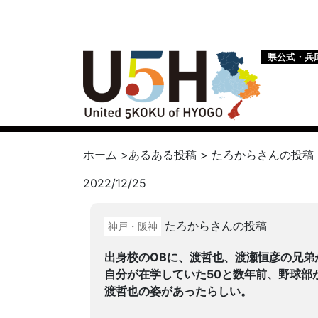
県公式・兵
ホーム
>
あるある投稿
>
たろから
さんの投稿
2022/12/25
たろからさんの投稿
神戸・阪神
出身校のOBに、渡哲也、渡瀬恒彦の兄弟
自分が在学していた50と数年前、野球部
渡哲也の姿があったらしい。