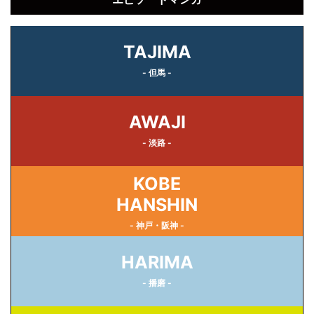
TAJIMA
- 但馬 -
AWAJI
- 淡路 -
KOBE
HANSHIN
- 神戸・阪神 -
HARIMA
- 播磨 -