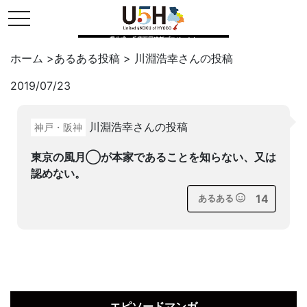
toggle navigation
県公式・兵庫五国連邦プロジェクト
ホーム
>
あるある投稿
>
川淵浩幸
さんの投稿
2019/07/23
Twitter
はてブ
LINE
川淵浩幸さんの投稿
神戸・阪神
facebook
東京の風月◯が本家であることを知らない、又は
認めない。
14
あるある
エピソードマンガ